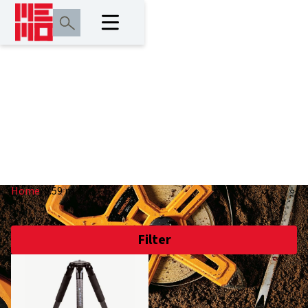
0.59 m
Home
/
0.59 m
Filter