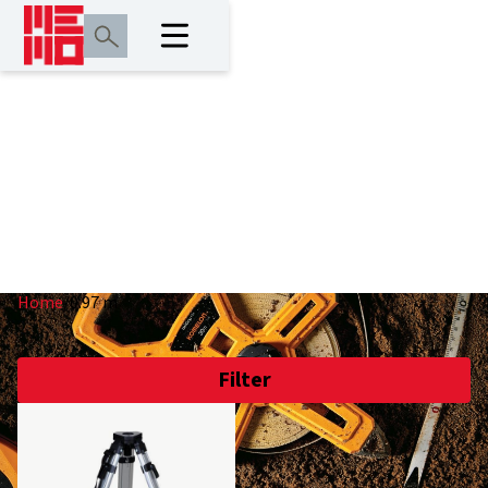
0.97 m
Home
/
0.97 m
Filter