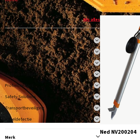
Filter
Wis alles
Meetgereedschappen
Lasergereedschappen
Hangsloten
Messen en zagen
Profielcilinders
Safety Solutions
Transportbeveiliging
Kabeldetectie
Ned NV200204
Merk