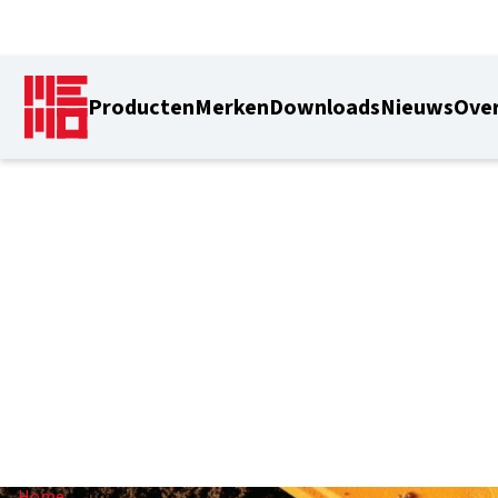
Producten
Merken
Downloads
Nieuws
Over
1,1 m
Home
/
1,1 m