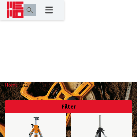
1,21 m
Home
/
1,21 m
Filter