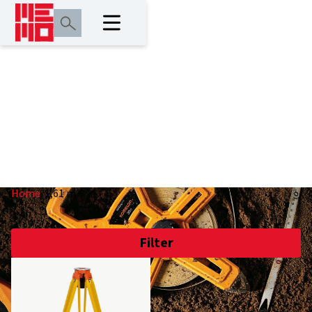
1,61 m
Home
/
1,61 m
Filter