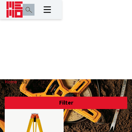
1,61
Home
/
1,61
Filter