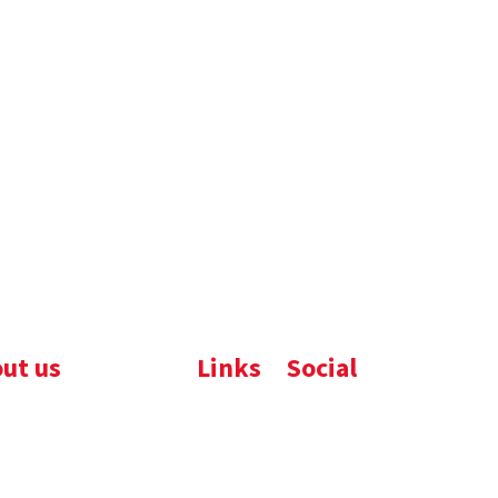
ut us
Links
Social
ijfsbrochure
Komelon
LinkedIn
uws
Nedo
nloads