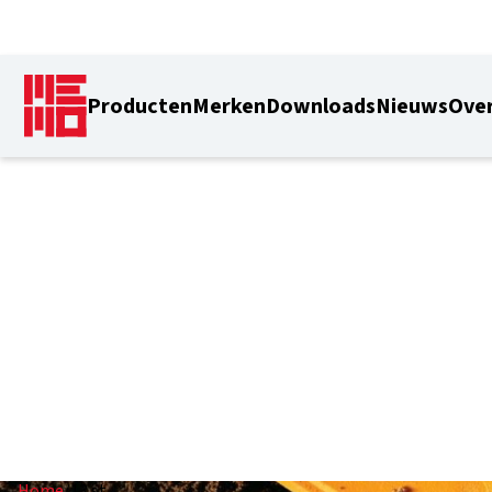
Producten
Merken
Downloads
Nieuws
Over
13 st
Home
/
13 st