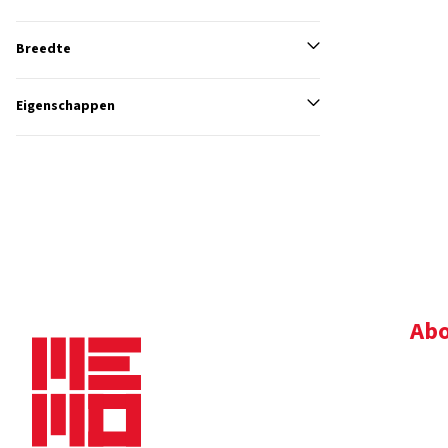
Breedte
Eigenschappen
Abo
Bedr
Nie
Dow