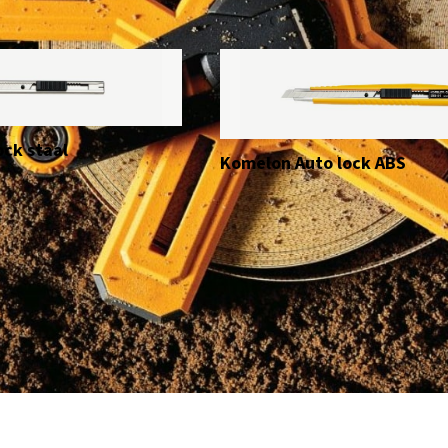
ck staal
Komelon Auto lock ABS