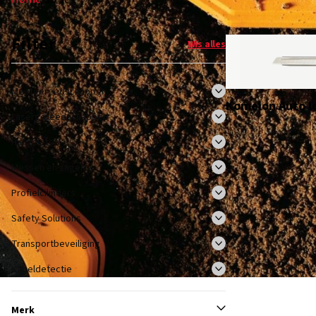
Filter
Wis alles
Meetgereedschappen
Komelon Auto lo
Lasergereedschappen
Hangsloten
Messen en zagen
Profielcilinders
Safety Solutions
Transportbeveiliging
Kabeldetectie
Merk