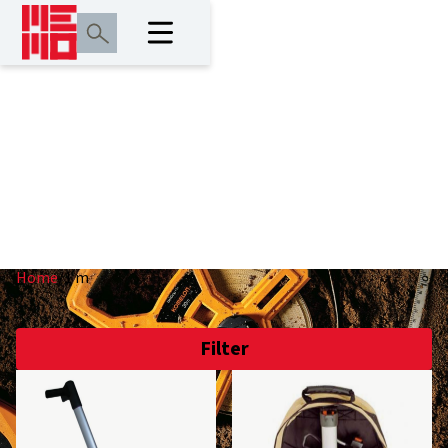
1 m
Home
/
1 m
Filter