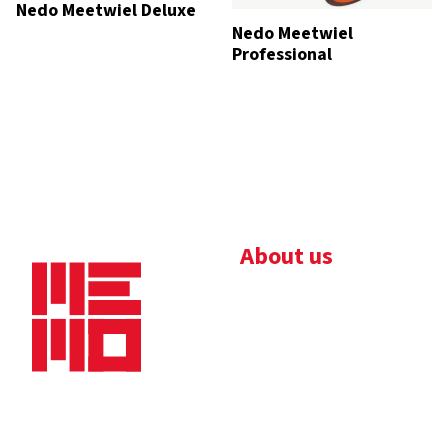
Nedo Meetwiel Deluxe
Nedo Meetwiel
Professional
About us
Bedrijfsbrochure
Nieuws
Downloads
Vacatures
Algemene
Maaskade 20, 5347 KD