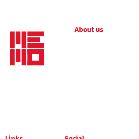
About us
Bedrijfsbrochure
Nieuws
Downloads
Vacatures
Algemene
Maaskade 20, 5347 KD
voorwaarden
Oss
Tel.
+31 (0)412 632 032
E-mail
info@memo-oss.nl
K.v.K.: 16082740
Links
Social