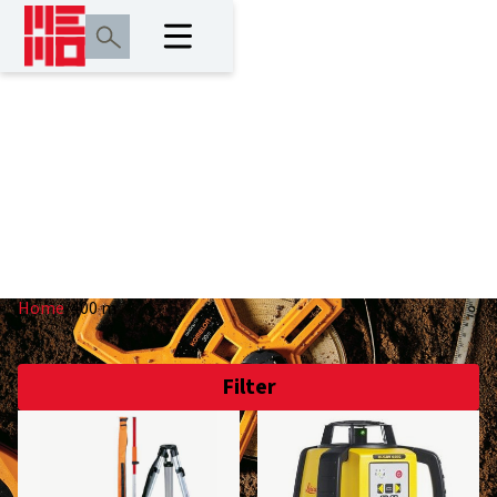
400 m
Home
/
400 m
Filter