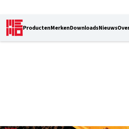
Producten
Merken
Downloads
Nieuws
Over
23 mm
Home
/
23 mm