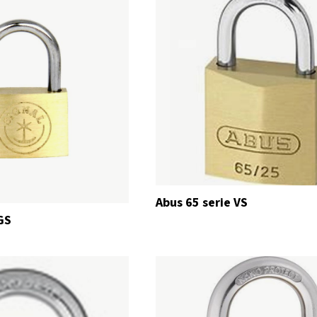
Abus 65 serie VS
GS