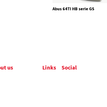
Abus 64TI HB serie GS
ut us
Links
Social
ijfsbrochure
Komelon
LinkedIn
uws
Nedo
nloads
atures
emene voorwaarden