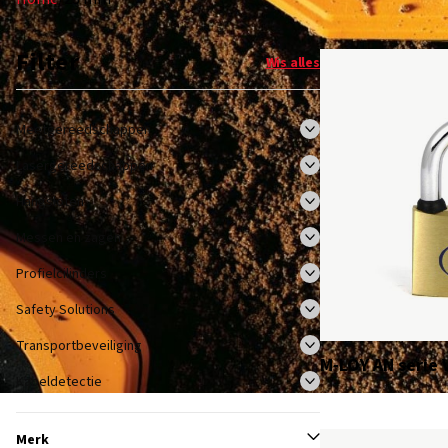
Filter
Wis alles
Meetgereedschappen
Lasergereedschappen
Hangsloten
Messen en zagen
Profielcilinders
Safety Solutions
Transportbeveiliging
M-LOY AN serie 
Kabeldetectie
Merk