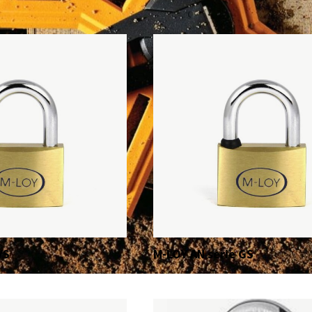
VS
M-LOY AN serie GS