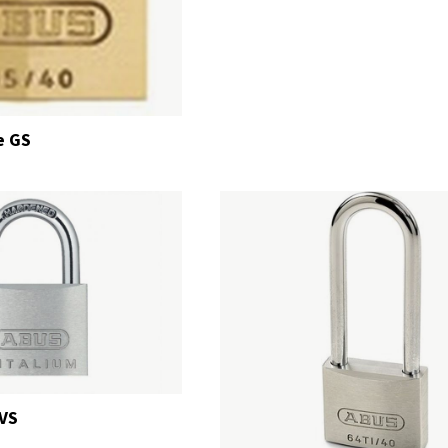
e GS
 VS