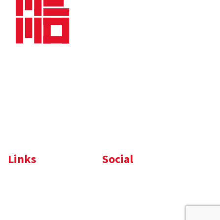
Bedrijfsbrochure
Nieuws
Downloads
Vacatures
Algemene
Maaskade 20, 5347 KD
voorwaarden
Oss
Tel.
+31 (0)412 632 032
E-mail
info@memo-oss.nl
K.v.K.: 16082740
Links
Social
Komelon
LinkedIn
Nedo