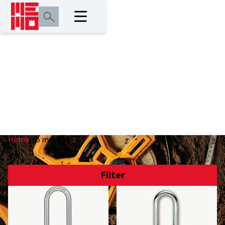
65 mm
Home
/
65 mm
Filter