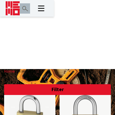
24 mm
Home
/
24 mm
Filter