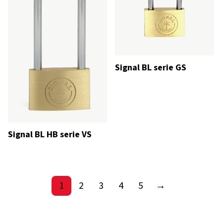
Signal BL serie GS
Signal BL HB serie VS
1
2
3
4
5
→