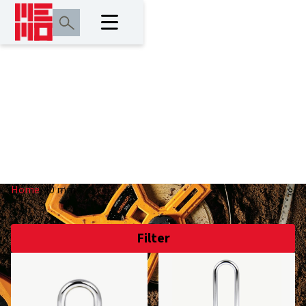
40 mm
Home
/
40 mm
Filter