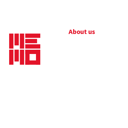
About us
Bedrijfsbrochure
Nieuws
Downloads
Vacatures
Algemene
Maaskade 20, 5347 KD
voorwaarden
Oss
Tel.
+31 (0)412 632 032
E-mail
info@memo-oss.nl
K.v.K.: 16082740