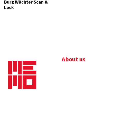
Burg Wächter Scan &
Lock
About us
Bedrijfsbrochure
Nieuws
Downloads
Vacatures
Algemene
Maaskade 20, 5347 KD
voorwaarden
Oss