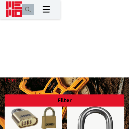
53 mm
Home
/
53 mm
Filter