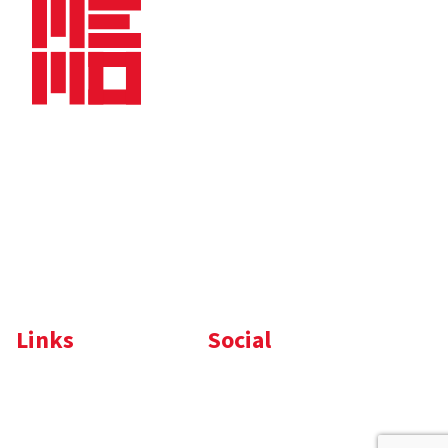
Bedrijfsbrochure
Nieuws
Downloads
Vacatures
Algemene
Maaskade 20, 5347 KD
voorwaarden
Oss
Tel.
+31 (0)412 632 032
E-mail
info@memo-oss.nl
K.v.K.: 16082740
Links
Social
Komelon
LinkedIn
Nedo