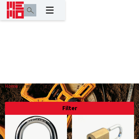
27 mm
Home
/
27 mm
Filter