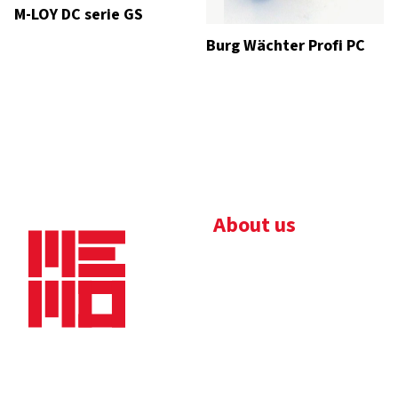
M-LOY DC serie GS
Burg Wächter Profi PC
About us
Bedrijfsbrochure
Nieuws
Downloads
Vacatures
Algemene
Maaskade 20, 5347 KD
voorwaarden