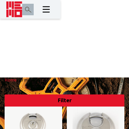
29 mm
Home
/
29 mm
Filter