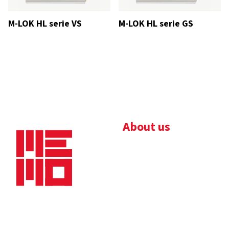
M-LOK HL serie VS
M-LOK HL serie GS
About us
Bedrijfsbrochure
Nieuws
Downloads
Vacatures
Algemene
Maaskade 20, 5347 KD
voorwaarden