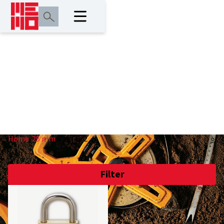
25 mm
Home
/
25 mm
/
Pagina 2
Filter