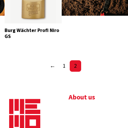
Burg Wächter Profi Niro
GS
←
1
2
About us
Bedrijfsbrochure
Nieuws
Downloads