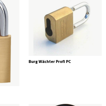
Burg Wächter Profi PC