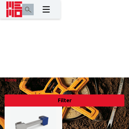
23-48 cm
Home
/
23-48 cm
Filter