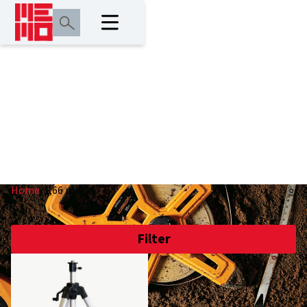
1,66 m
Home
/
1,66 m
Filter