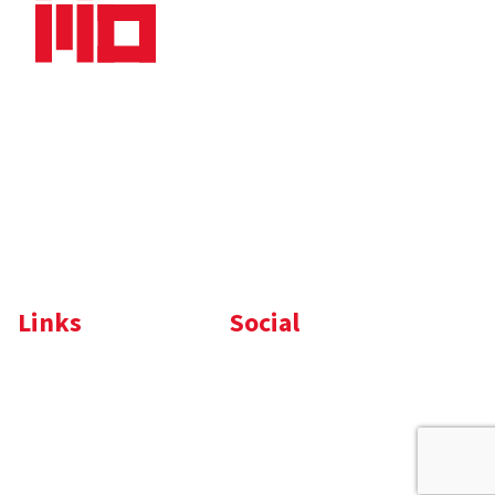
Nieuws
Downloads
Vacatures
Algemene
Maaskade 20, 5347 KD
voorwaarden
Oss
Tel.
+31 (0)412 632 032
E-mail
info@memo-oss.nl
K.v.K.: 16082740
Links
Social
Komelon
LinkedIn
Nedo