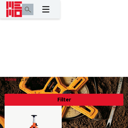
3,1 m
Home
/
3,1 m
Filter