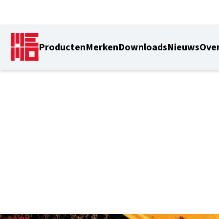
Producten
Merken
Downloads
Nieuws
Over
0-9999,90 m
Home
/
0-9999,90 m