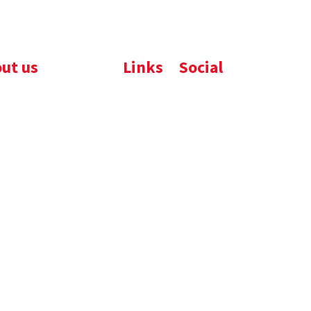
ut us
Links
Social
ijfsbrochure
Komelon
LinkedIn
uws
Nedo
nloads
atures
emene voorwaarden