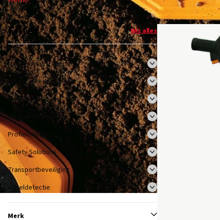
Filter
Wis alles
Meetgereedschappen
Lasergereedschappen
Hangsloten
Messen en zagen
Profielcilinders
Safety Solutions
Transportbeveiliging
Kabeldetectie
Merk