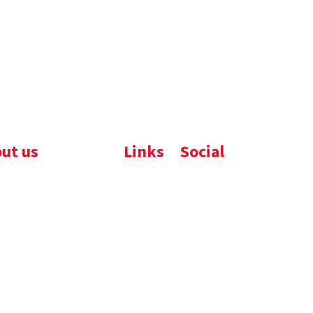
ut us
Links
Social
ijfsbrochure
Komelon
LinkedIn
uws
Nedo
nloads
atures
emene voorwaarden