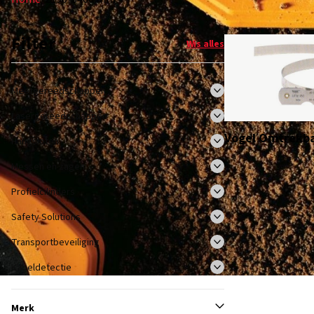
Filter
Wis alles
Meetgereedschappen
Lasergereedschappen
Vogel Omtrekb
Hangsloten
Messen en zagen
Profielcilinders
Safety Solutions
Transportbeveiliging
Kabeldetectie
Merk