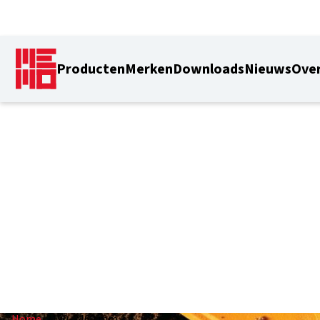
Producten
Merken
Downloads
Nieuws
Over
2190-3460 mm
Home
/
2190-3460 mm