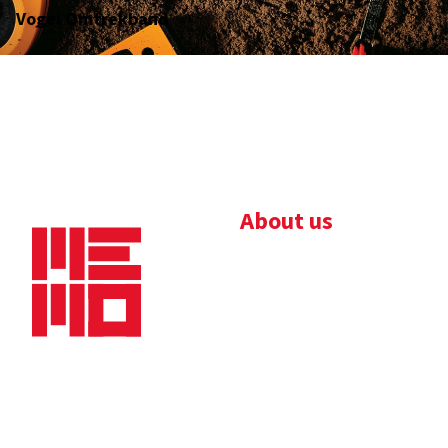
Vogel Omtrekband
About us
Bedrijfsbrochure
Nieuws
Downloads
Vacatures
Algemene
Maaskade 20, 5347 KD
voorwaarden
Oss