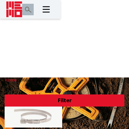
5960-7230 mm
Home
/
5960-7230 mm
Filter