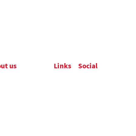
ut us
Links
Social
ijfsbrochure
Komelon
LinkedIn
uws
Nedo
nloads
atures
emene voorwaarden