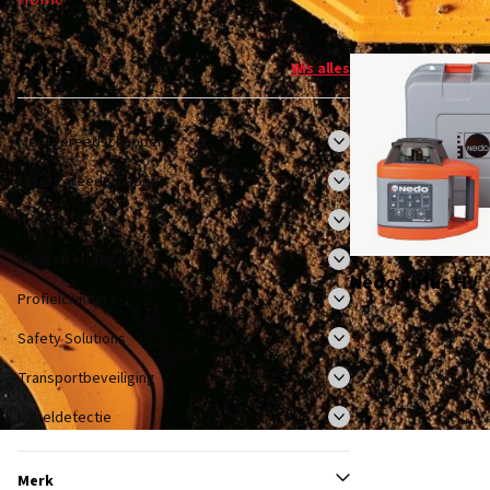
Filter
Wis alles
Meetgereedschappen
Lasergereedschappen
Hangsloten
Messen en zagen
Nedo Sirius HV
Profielcilinders
Safety Solutions
Transportbeveiliging
Kabeldetectie
Merk