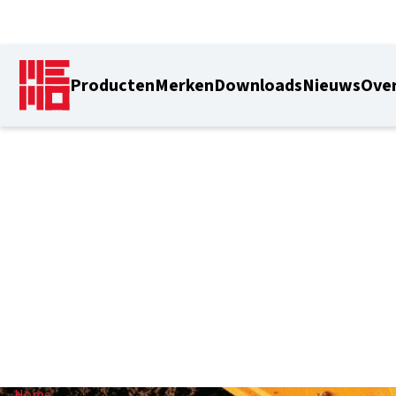
Producten
Merken
Downloads
Nieuws
Over
Acceptor 2
Home
/
Acceptor 2