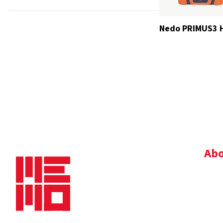
Nedo PRIMUS3 
Abo
Bedr
Nie
Dow
Vac