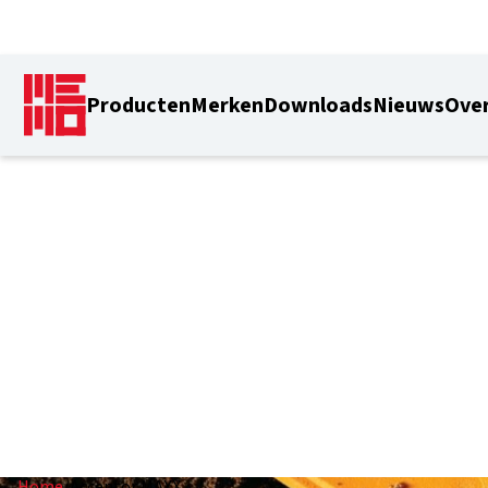
Producten
Merken
Downloads
Nieuws
Over
Acceptor MAXX
Home
/
Acceptor MAXX