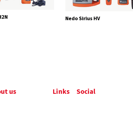
H2N
Nedo Sirius HV
ut us
Links
Social
ijfsbrochure
Komelon
LinkedIn
uws
Nedo
nloads
atures