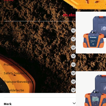
Filter
Wis alles
Meetgereedschappen
Lasergereedschappen
Hangsloten
Messen en zagen
Nedo PRIMUS 3 
Profielcilinders
Safety Solutions
Transportbeveiliging
Kabeldetectie
Merk