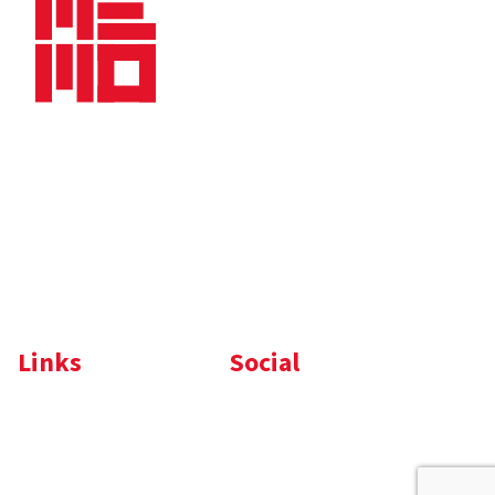
Bedrijfsbrochure
Nieuws
Downloads
Vacatures
Algemene
Maaskade 20, 5347 KD
voorwaarden
Oss
Tel.
+31 (0)412 632 032
E-mail
info@memo-oss.nl
K.v.K.: 16082740
Links
Social
Komelon
LinkedIn
Nedo