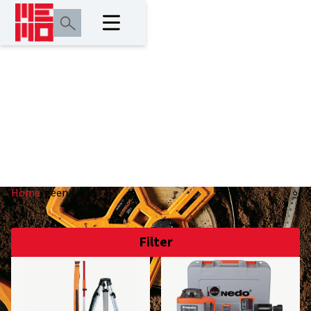
geen
Home
/
geen
Filter