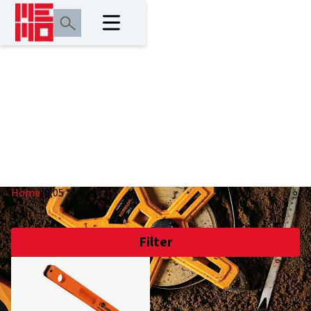
0,05 °
Home
/
0,05 °
Filter