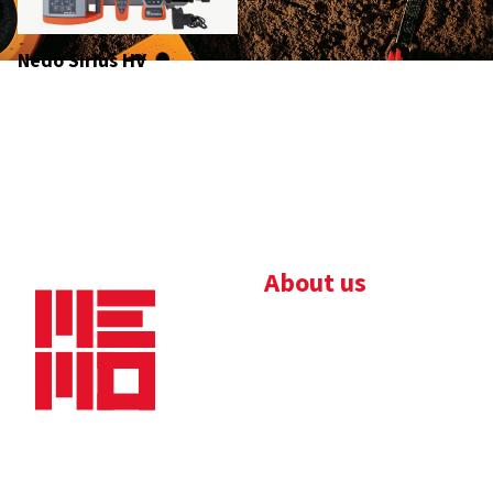
Nedo Sirius HV
About us
Bedrijfsbrochure
Nieuws
Downloads
Vacatures
Algemene
Maaskade 20, 5347 KD