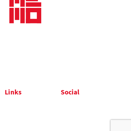
Bedrijfsbrochure
Nieuws
Downloads
Vacatures
Algemene
Maaskade 20, 5347 KD
voorwaarden
Oss
Tel.
+31 (0)412 632 032
E-mail
info@memo-oss.nl
K.v.K.: 16082740
Links
Social
Komelon
LinkedIn
Nedo