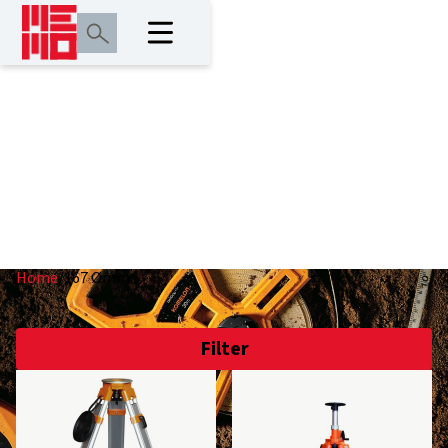
167 Ømm
Home
/
167 Ømm
Filter