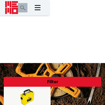
DD130
Home
/
DD130
Filter