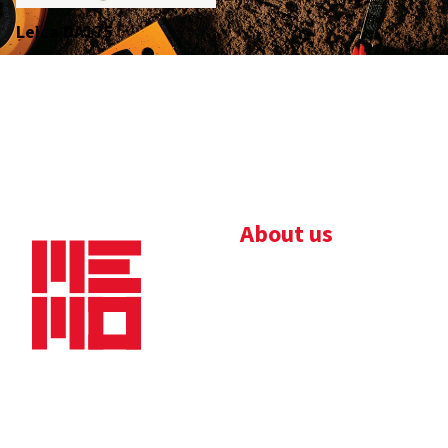
Leica DA175
About us
Bedrijfsbrochure
Nieuws
Downloads
Vacatures
Algemene
Maaskade 20, 5347 KD
voorwaarden
Oss