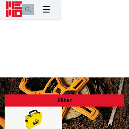
DD175
Home
/
DD175
Filter