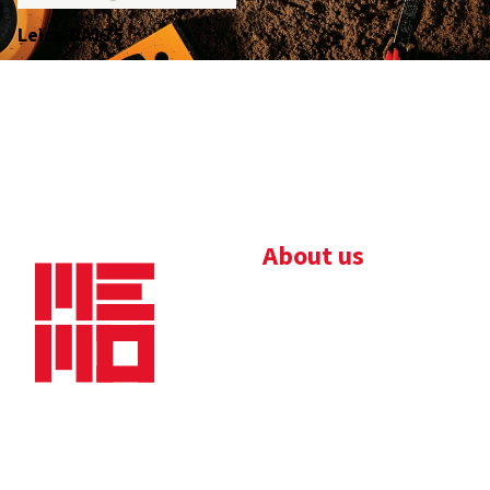
Leica DA175
About us
Bedrijfsbrochure
Nieuws
Downloads
Vacatures
Algemene
Maaskade 20, 5347 KD
voorwaarden
Oss