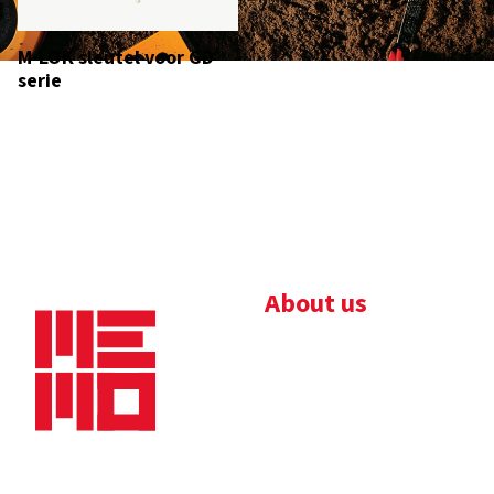
M-LOK sleutel voor GD
serie
About us
Bedrijfsbrochure
Nieuws
Downloads
Vacatures
Algemene