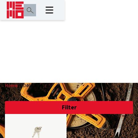
GD4640
Home
/
GD4640
Filter