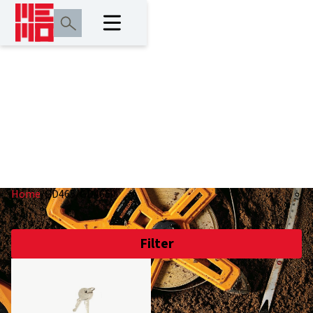
GD465/GD4650
Home
/
GD465/GD4650
Filter