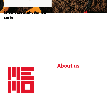
M-LOK sleutel voor GD
serie
About us
Bedrijfsbrochure
Nieuws
Downloads
Vacatures
Algemene