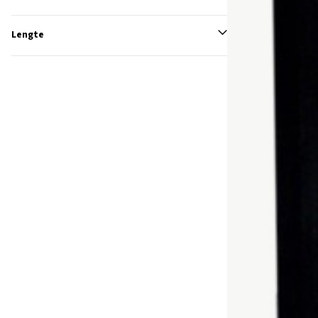
Lengte