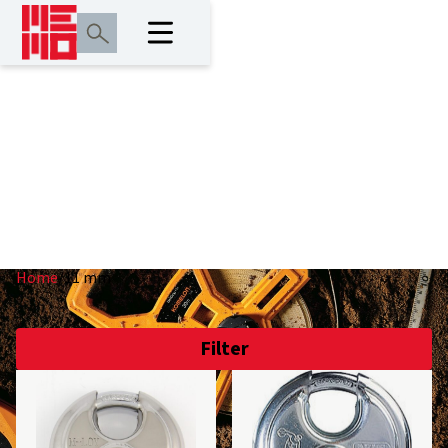
11 mm
Home
/
11 mm
Filter