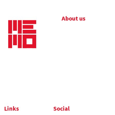
About us
Bedrijfsbrochure
Nieuws
Downloads
Vacatures
Algemene
Maaskade 20, 5347 KD
voorwaarden
Oss
Tel.
+31 (0)412 632 032
E-mail
info@memo-oss.nl
K.v.K.: 16082740
Links
Social