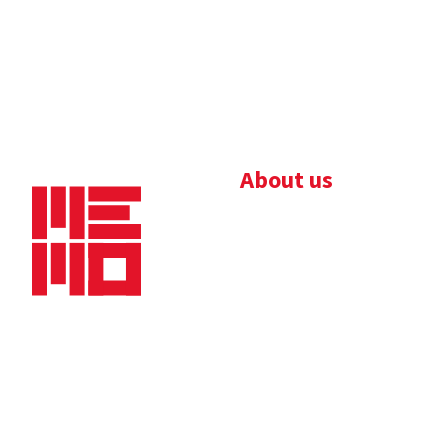
About us
Bedrijfsbrochure
Nieuws
Downloads
Vacatures
Algemene
Maaskade 20, 5347 KD
voorwaarden
Oss
Tel.
+31 (0)412 632 032
E-mail
info@memo-oss.nl