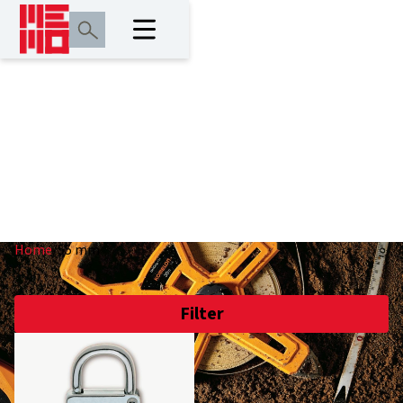
55 mm
Home
/
55 mm
Filter