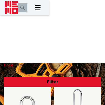
13 mm
Home
/
13 mm
Filter