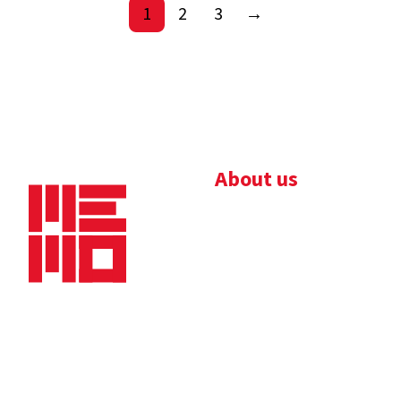
1
2
3
→
About us
Bedrijfsbrochure
Nieuws
Downloads
Vacatures
Algemene
Maaskade 20, 5347 KD
voorwaarden
Oss
Tel.
+31 (0)412 632 032