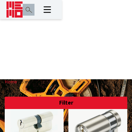
35 mm
Home
/
35 mm
Filter