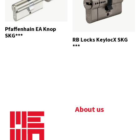
Pfaffenhain EA Knop
SKG***
RB Locks KeylocX SKG
***
About us
Bedrijfsbrochure
Nieuws