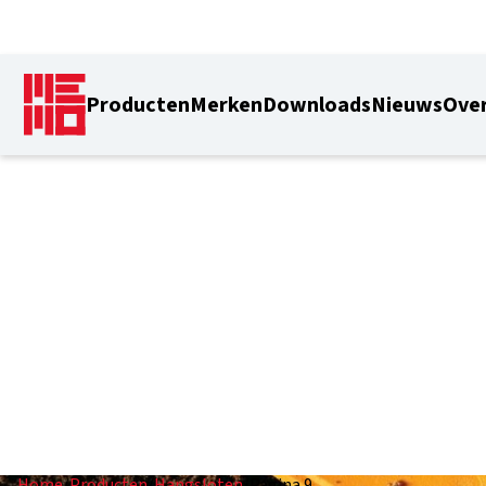
Producten
Merken
Downloads
Nieuws
Over
Hangsloten
Home
/
Producten
/
Hangsloten
/
Pagina 9