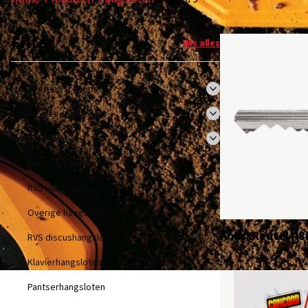
Filter
Wis alles
Meetgereedschappen
Lasergereedschappen
Hangsloten
Messing hangsloten
RVS Hangsloten
Overige hangsloten
Abus Sleutel A8
RVS discushangsloten
Klavierhangsloten
Pantserhangsloten