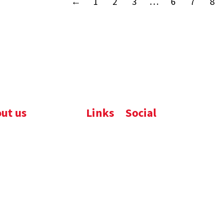
←
1
2
3
…
6
7
8
ut us
Links
Social
ijfsbrochure
Komelon
LinkedIn
uws
Nedo
nloads
atures
emene voorwaarden