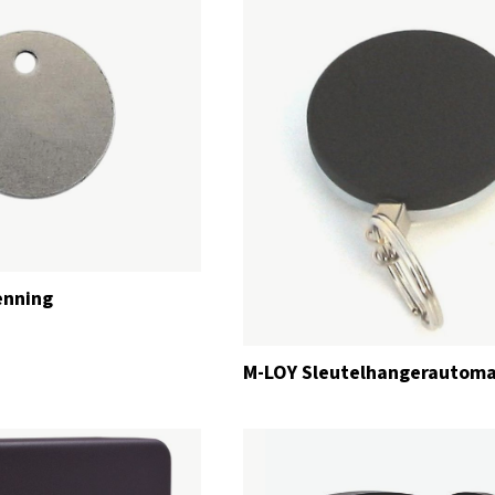
enning
M-LOY Sleutelhangerautom