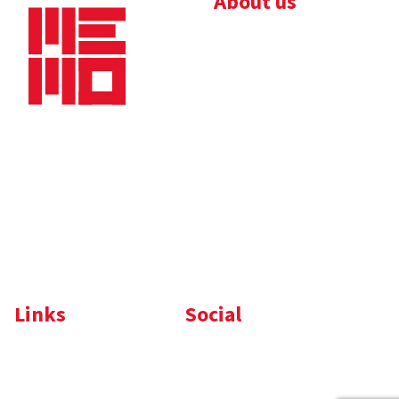
About us
Bedrijfsbrochure
Nieuws
Downloads
Vacatures
Algemene
Maaskade 20, 5347 KD
voorwaarden
Oss
Tel.
+31 (0)412 632 032
E-mail
info@memo-oss.nl
K.v.K.: 16082740
Links
Social
Komelon
LinkedIn
Nedo