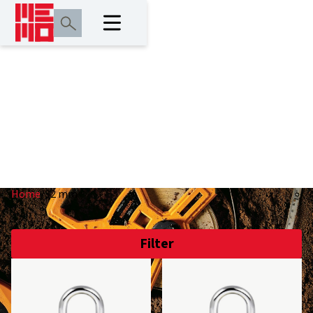
32 mm
Home
/
32 mm
Filter