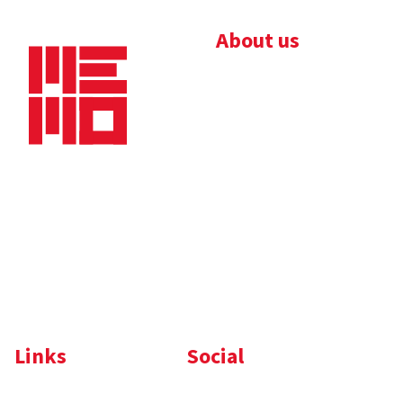
About us
Bedrijfsbrochure
Nieuws
Downloads
Vacatures
Algemene
Maaskade 20, 5347 KD
voorwaarden
Oss
Tel.
+31 (0)412 632 032
E-mail
info@memo-oss.nl
K.v.K.: 16082740
Links
Social
Komelon
LinkedIn