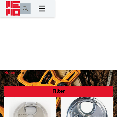
80 mm
Home
/
80 mm
Filter